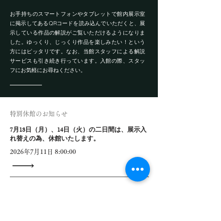
お手持ちのスマートフォンやタブレットで​館内展示室
に掲示してあるQRコードを読み込んでいただくと、展
示している作品の解説がご覧いただけるようになりま
した。ゆっくり、じっくり作品を楽しみたい！という
方にはピッタリです。なお、当館スタッフによる解説
サービスも引き続き行っています。入館の際、スタッ
フにお気軽にお尋ねください。
特別休館のお知らせ
7月13日（月）、14日（火）の二日間は、展示入
れ替えの為、休館いたします。
2026年7月11日 8:00:00
特別展 『シルクロードの商人語りーサマルカ
ンドの遺跡とユーラシア交流』 国立民族学博