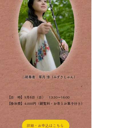
二胡奏者 ​翠月 淳（みずきじゅん）
【日 時】​9月6日（日） 13:30～16:00
​【参加費】4,000円（観覧料・お茶とお菓子付き）
詳細・お申込はこちら