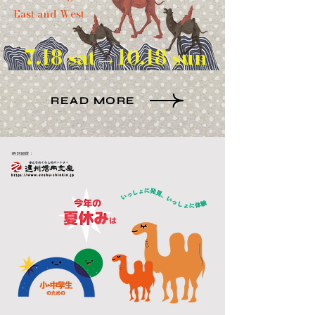
East and West
7.18 sat→10.18 sun
READ MORE
​特別協賛：