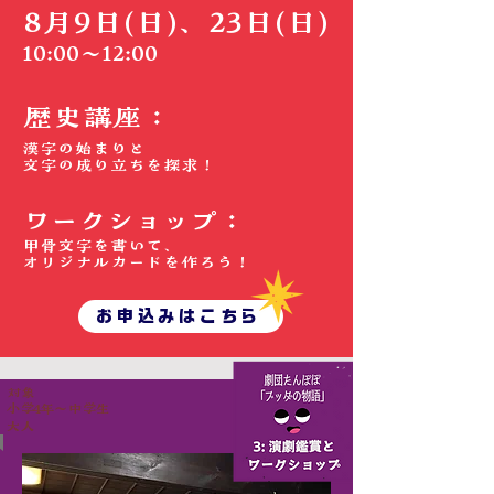
​8月9日(日)、23日(日)
10:00～12:00
歴史講座：
漢字の始まりと
​文字の成り立ちを探求！
ワークショップ：
甲骨文字を書いて、
​オリジナルカードを作ろう！
お申込みはこちら
​対象
小学4年～中学生
​大人