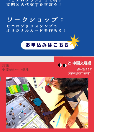
『ヒエログリフ』って何？
​文明と古代文字を学ぼう！
ワークショップ：
ヒエログリフスタンプで
​オリジナルカードを作ろう！
お申込みはこちら
​対象：
小学4年～中学生