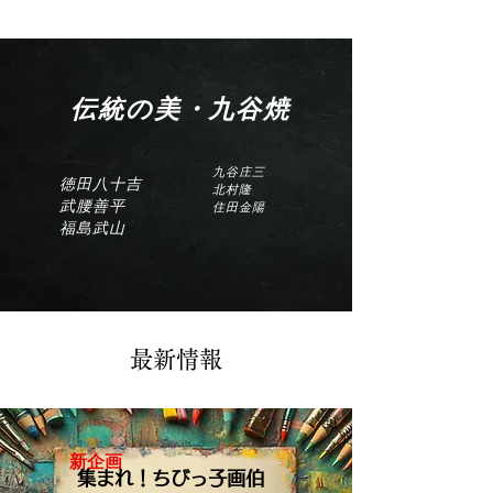
伝統の美・九谷焼
九谷庄三
徳田八十吉
​北村隆
武腰善平
​住田金陽
福島武山
​最新情報
新企画
集まれ！ちびっ子画伯