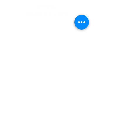
〒438-0111 静岡県磐田市上野部888
0539-63-5050
TEL：
​＊団体予約、お弁当の予約はお電話にてお問い合わせください。
開館時間：
午前 九時三十分〜午後 五時（入館は四時三十分まで）
休館日 ：
月曜日［月曜日が祝日の場合は開館、翌日休館］
新東名高速道路 浜松浜北ICより飛龍大橋方面へ約10分
新磐田スマートICより天竜方面へ約10分
天竜浜名湖線​ 上野部駅下車 徒歩約15分
展覧会情報
お知らせ
ミュージアム案内
所蔵品案内