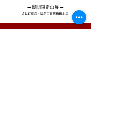
─ 期間限定出展 ─
​遠鉄百貨店・阪急百貨店梅田本店
​Instagram
@tougeiyamamotomari
インスタグラムで新作を紹介中！
#陶照明
〒438-0111 静岡県磐田市上野部888