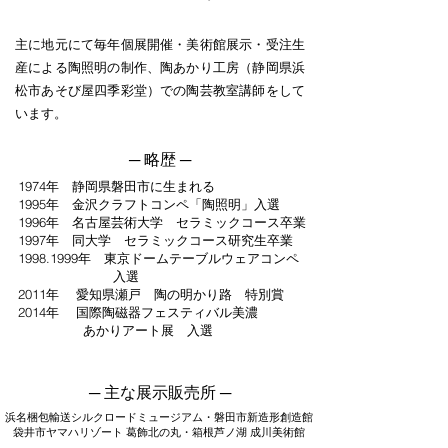
主に地元にて毎年個展開催・美術館展示・受注生
産による陶照明の制作、陶あかり工房（静岡県浜
松市あそび屋四季彩堂）での陶芸教室講師をして
います。
─ ​略歴 ─
1974年 静岡県磐田市に生まれる
1995年 金沢クラフトコンペ「陶照明」入選
1996年 名古屋芸術大学 セラミックコース卒業
1997年 同大学 セラミックコース研究生卒業
1998.1999年 東京ドームテーブルウェアコンペ
入選
2011年 愛知県瀬戸 陶の明かり路 特別賞
2014年 国際陶磁器フェスティバル美濃
あかりアート展 入選
─ 主な展示販売所 ─
​浜名梱包輸送シルクロードミュージアム・磐田市新造形創造館
袋井市ヤマハリゾート 葛飾北の丸・箱根芦ノ湖 成川美術館