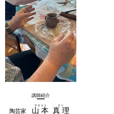
講師紹介
やまもと まり
山 本 真 理
陶芸家