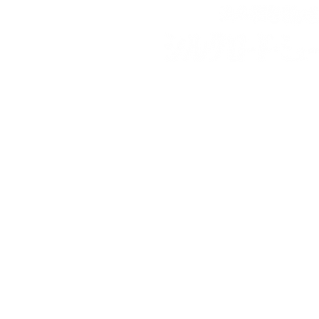
〒438-0111 静岡県磐田市上
0539-63-50
TEL：
​＊団体予約、お弁当の予約は
開館時間：
午前 九時三十分〜
休館日 ：
月曜日［月曜日が