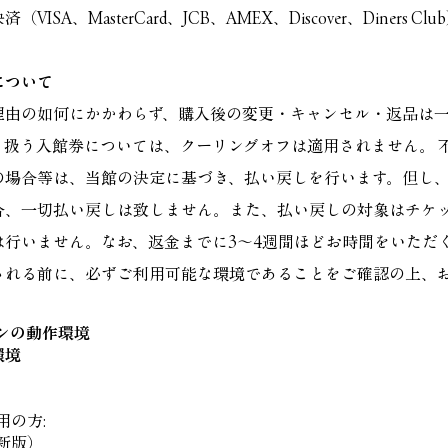
SA、MasterCard、JCB、AMEX、Discover、Diners Clu
について
理由の如何にかかわらず、購入後の変更・キャンセル・返品は
り扱う入館券については、クーリングオフは適用されません。 
の場合等は、当館の決定に基づき、払い戻しを行います。但し
合、一切払い戻しは致しません。また、払い戻しの対象はチケ
は行いません。なお、返金までに3～4週間ほどお時間をいただ
される前に、必ずご利用可能な環境であることをご確認の上、
ンの動作環境
環境
用の方:
（最新版）