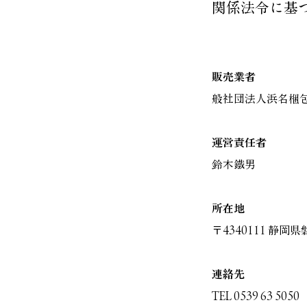
関係法令に基
販売業者
般社団法人浜名梱
運営責任者
鈴木鐵男
所在地
〒4340111 静岡
連絡先
TEL 0539 63 5050