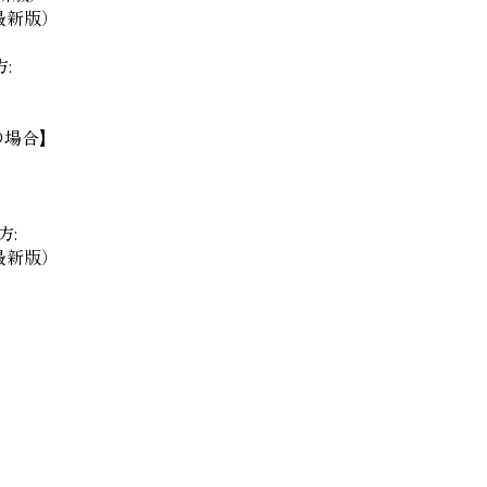
e（最新版）
:
の場合】
方:
e（最新版）